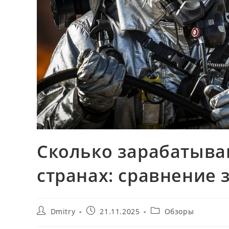
Сколько зарабатыва
странах: сравнение 
Автор
Запись
Рубрика
Dmitry
21.11.2025
Обзоры
записи:
опубликована:
записи: