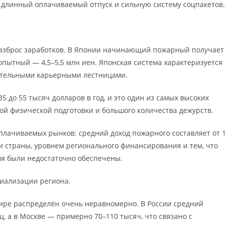
 длинный оплачиваемый отпуск и сильную систему соцпакетов.
азброс заработков. В Японии начинающий пожарный получает
а опытный — 4,5–5,5 млн иен. Японская система характеризуется
ительными карьерными лестницами.
 до 55 тысяч долларов в год, и это один из самых высоких
кой физической подготовки и большого количества дежурств.
оплачиваемых рынков: средний доход пожарного составляет от 
ми страны, уровнем регионального финансирования и тем, что
мя были недостаточно обеспечены.
риализации региона.
мире распределён очень неравномерно. В России средний
, а в Москве — примерно 70–110 тысяч, что связано с